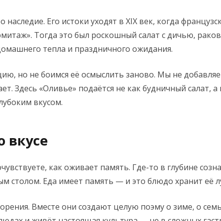
о наследие. Его истоки уходят в XIX век, когда францу
митаж». Тогда это был роскошный салат с дичью, рако
 домашнего тепла и праздничного ожидания.
ию, но не боимся её осмыслить заново. Мы не добавл
ет. Здесь «Оливье» подаётся не как будничный салат, 
лубоким вкусом.
о вкусе
увствуете, как оживает память. Где-то в глубине созн
ым столом. Еда имеет память — и это блюдо хранит её 
рения. Вместе они создают целую поэму о зиме, о семь
людах и живёт настоящая культура — не в сложных гаст