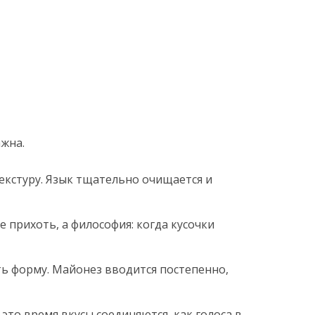
ажна.
екстуру. Язык тщательно очищается и
 прихоть, а философия: когда кусочки
ь форму. Майонез вводится постепенно,
это время вкусы соединяются, как голоса в