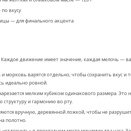
 по вкусу
ицы — для финального акцента
. Каждое движение имеет значение, каждая мелочь — в
и морковь варятся отдельно, чтобы сохранить вкус и т
сь идеально ровной.
резается мелким кубиком одинакового размера. Это не
 структуру и гармонию во рту.
яются вручную, деревянной ложкой, чтобы не разрушит
на полотно.
 «отдохнуть» в прохладном месте минимум два часа. За 