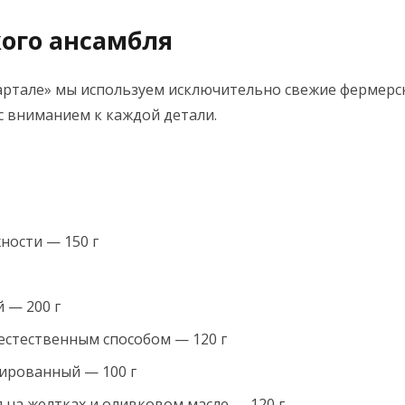
ого ансамбля
вартале» мы используем исключительно свежие фермерс
 с вниманием к каждой детали.
ности — 150 г
 — 200 г
стественным способом — 120 г
ированный — 100 г
 на желтках и оливковом масле — 120 г