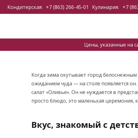
Кондитерская:
+7 (863) 266-45-01
Кулинария:
+7 (86
Цены, указанные на с
Когда зима окутывает город белоснежным с
ожиданием чуда — на столе появляется он
салат «Оливье». Он не нуждается в предст
просто блюдо, это маленькая церемония, к
Вкус, знакомый с детст