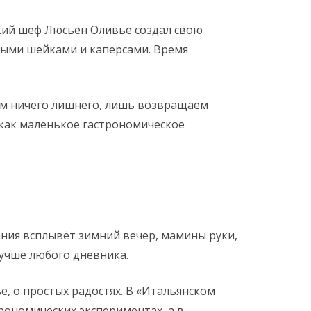
зский шеф Люсьен Оливье создал свою
выми шейками и каперсами. Время
яем ничего лишнего, лишь возвращаем
а как маленькое гастрономическое
ания всплывёт зимний вечер, мамины руки,
лучше любого дневника.
е, о простых радостях. В «Итальянском
рономических экспериментах, а в