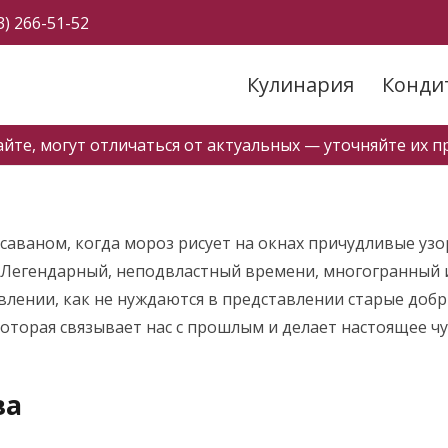
3) 266-51-52
Кулинария
Конди
айте, могут отличаться от актуальных — уточняйте их пр
аваном, когда мороз рисует на окнах причудливые узор
. Легендарный, неподвластный времени, многогранный 
авлении, как не нуждаются в представлении старые добр
оторая связывает нас с прошлым и делает настоящее чу
ва