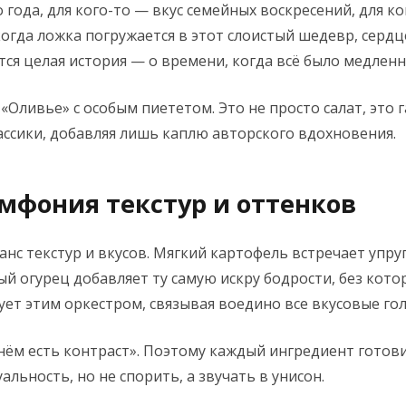
 года, для кого-то — вкус семейных воскресений, для к
огда ложка погружается в этот слоистый шедевр, серд
я целая история — о времени, когда всё было медленне
«Оливье» с особым пиететом. Это не просто салат, это
ассики, добавляя лишь каплю авторского вдохновения.
мфония текстур и оттенков
нс текстур и вкусов. Мягкий картофель встречает упру
й огурец добавляет ту самую искру бодрости, без кото
ет этим оркестром, связывая воедино все вкусовые гол
нём есть контраст». Поэтому каждый ингредиент готови
ьность, но не спорить, а звучать в унисон.