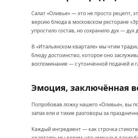
Салат «Оливье» — это не просто рецепт, эт
версию блюда в московском ресторане «Эр
упростило состав, но сохранило дух — дух
В «Итальянском квартале» мы чтим традиц
блюду достоинство, которое оно заслужива
воспоминание — с утончённой подачей и г
Эмоция, заключённая в
Попробовав ложку нашего «Оливье», вы поч
запах ели и тихие разговоры за праздничн
Каждый ингредиент — как строчка стихотво
квартале» мы верим, что именно в таких б