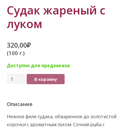
Судак жареный с
луком
320,00
₽
(100 г.)
Доступно для предзаказа
Количество
В корзину
товара
Судак
жареный
Описание
с
Нежное филе судака, обжаренное до золотистой
луком
корочки с ароматным луком. Сочная рыба с