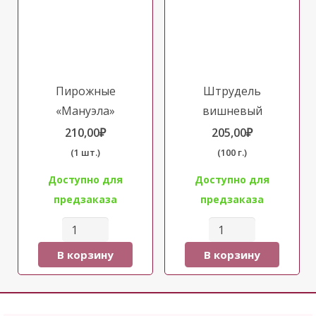
Пирожные
Штрудель
«Мануэла»
вишневый
210,00
₽
205,00
₽
(1 шт.)
(100 г.)
Доступно для
Доступно для
предзаказа
предзаказа
Количество
Количество
товара
товара
В корзину
В корзину
Пирожные
Штрудель
"Мануэла"
вишневый