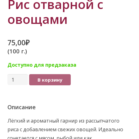
Рис отварной с
овощами
75,00
₽
(100 г.)
Доступно для предзаказа
Количество
В корзину
товара
Рис
отварной
Описание
с
Лёгкий и ароматный гарнир из рассыпчатого
овощами
риса с добавлением свежих овощей. Идеально
сочетается с мясом, рыбой или как