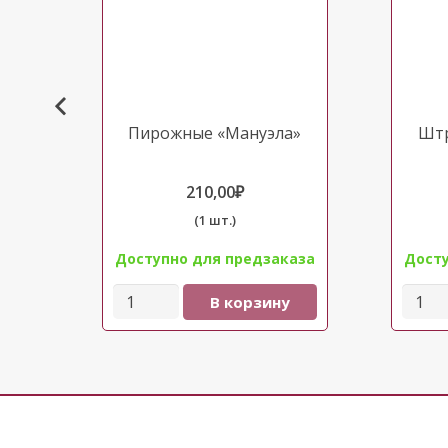
Пирожные «Мануэла»
Шт
210,00
₽
(1 шт.)
аза
Доступно для предзаказа
Досту
Количество
Колич
у
В корзину
товара
това
Пирожные
Штру
"Мануэла"
вишн