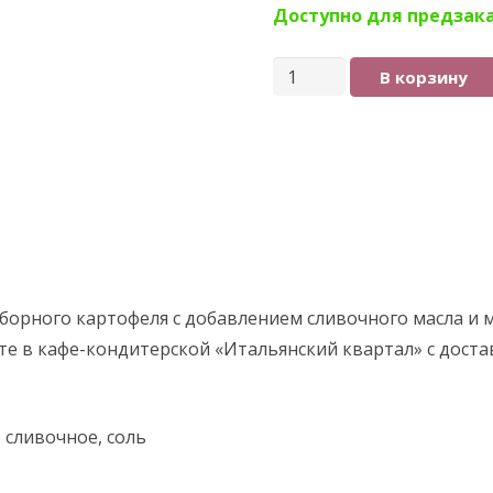
Доступно для предзак
Количество
В корзину
товара
Пюре
картофельное
борного картофеля с добавлением сливочного масла и 
ите в кафе-кондитерской «Итальянский квартал» с дост
 сливочное, соль