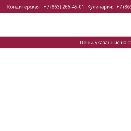
Кондитерская:
+7 (863) 266-45-01
Кулинария:
+7 (86
Цены, указанные на с