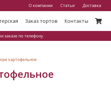
О компании
Статьи
Доставка
терская
Заказ тортов
Контакты
и заказе по телефону.
юре картофельное
тофельное