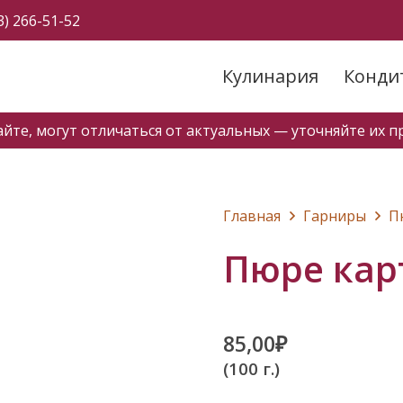
3) 266-51-52
Кулинария
Конди
айте, могут отличаться от актуальных — уточняйте их пр
Главная
Гарниры
П
Пюре кар
85,00
₽
(100 г.)