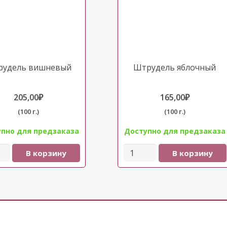
рудель вишневый
Штрудель яблочный
205,00
₽
165,00
₽
(100 г.)
(100 г.)
пно для предзаказа
Доступно для предзаказа
ество
Количество
В корзину
В корзину
ра
товара
дель
Штрудель
евый
яблочный