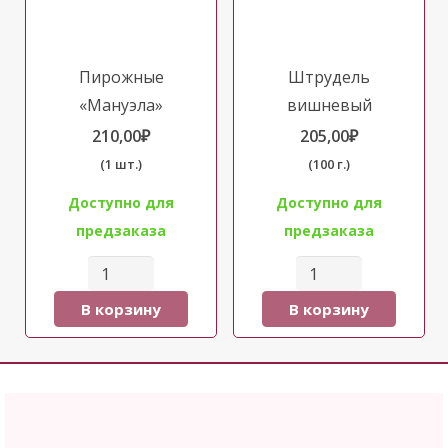
Пирожные
Штрудель
«Мануэла»
вишневый
210,00
₽
205,00
₽
(1 шт.)
(100 г.)
Доступно для
Доступно для
предзаказа
предзаказа
Количество
Количество
товара
товара
В корзину
В корзину
Пирожные
Штрудель
"Мануэла"
вишневый