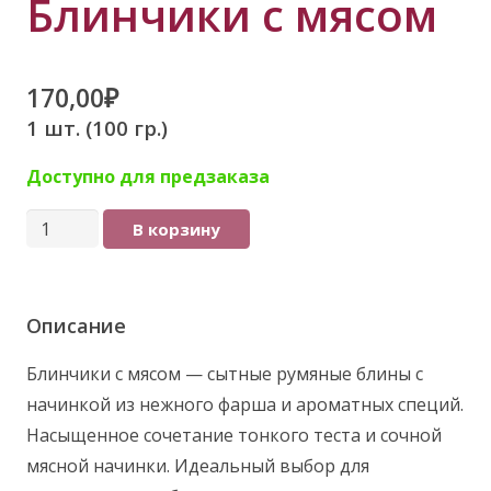
Блинчики с мясом
170,00
₽
1 шт. (100 гр.)
Доступно для предзаказа
Количество
В корзину
товара
Блинчики
с
Описание
мясом
Блинчики с мясом — сытные румяные блины с
начинкой из нежного фарша и ароматных специй.
Насыщенное сочетание тонкого теста и сочной
мясной начинки. Идеальный выбор для